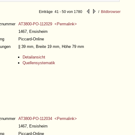
Einträge 41 - 50 von 1780
/
Bildbrowser
nznummer
AT3800-PO-112029 <Permalink>
1467, Ensisheim
ng
Piccard-Online
ungen
|| 39 mm, Breite 19 mm, Höhe 79 mm
Detailansicht
Quellensystematik
nznummer
AT3800-PO-112034 <Permalink>
1467, Ensisheim
ng
Piccard-Online