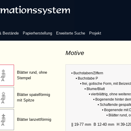
ende gespalten, ohne Schnörkel
Bogenende ohne Dorn
 & Bestände
Papierherstellung
Erweiterte Suche
Projekt
Bogenende mit Dorn
Motive
(einkonturig)
Refere
Blätter rund, ohne
• Buchstaben/Ziffern
Sammlu
Stempel
• Buchstabe P
Abmess
• frei, gotische Form, mit Beizei
• Blume/Blatt
• vierblättrig, ohne weite
Blätter spatelförmig
• Bogenende hinter dem
mit Spitze
• Schaftende gespal
• Bogenende mit D
• Blätter rund,
Blätter lanzettförmig
|| 19-77 mm
B 12-40 mm
H 39-1