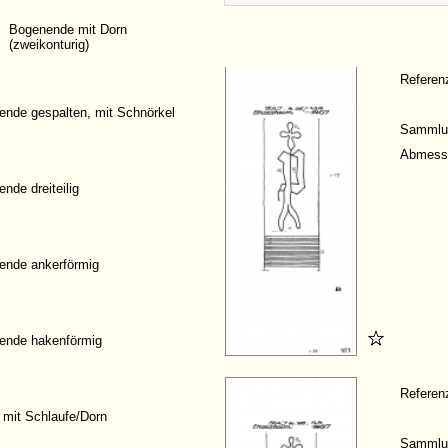
Bogenende mit Dorn
(zweikonturig)
Refere
ende gespalten, mit Schnörkel
Sammlu
Abmess
nde dreiteilig
ende ankerförmig
ende hakenförmig
Refere
 mit Schlaufe/Dorn
Sammlu