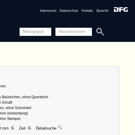
Detailansicht
Quellensystematik
Impressum
Datenschutz
Kontakt
Sprache
nznummer
AT3800-PO-111918 <Permalink>
1482, Rötteln
ng
Piccard-Online
ungen
|| 29 mm, Breite 22 mm, Höhe 72 mm
chen
Detailansicht
res Beizeichen, ohne Querstrich
Quellensystematik
 Schaft
ten, ohne Schnörkel
orn (einkonturig)
 ohne Stempel
20 mm
Zeit
Detailsuche