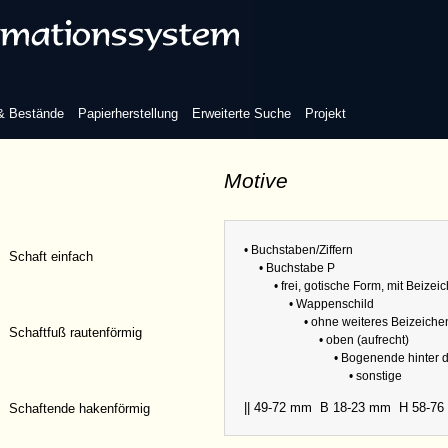
und Schaft getrennt
 & Bestände
Papierherstellung
Erweiterte Suche
Projekt
Motive
nde hinter dem Schaft
Refere
Sammlu
• Buchstaben/Ziffern
Schaft einfach
• Buchstabe P
Abmess
• frei, gotische Form, mit Beizei
• Wappenschild
• ohne weiteres Beizeiche
Schaftfuß rautenförmig
• oben (aufrecht)
• Bogenende hinter 
• sonstige
|| 49-72 mm
B 18-23 mm
H 58-7
Schaftende hakenförmig