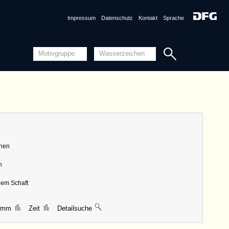
Quellensystematik
Impressum
Datenschutz
Kontakt
Sprache
nznummer
AT3800-PO-115279 <Permalink>
1557, Wien
ng
Piccard-Online
ungen
|| 50 mm, Breite 18 mm, Höhe 75 mm
chen
Detailansicht
n
Quellensystematik
dem Schaft
6 mm
Zeit
Detailsuche