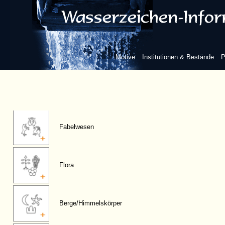
Figuren, anthropomorphe
Motive
Institutionen & Bestände
P
Fauna
Fabelwesen
Flora
Berge/Himmelskörper