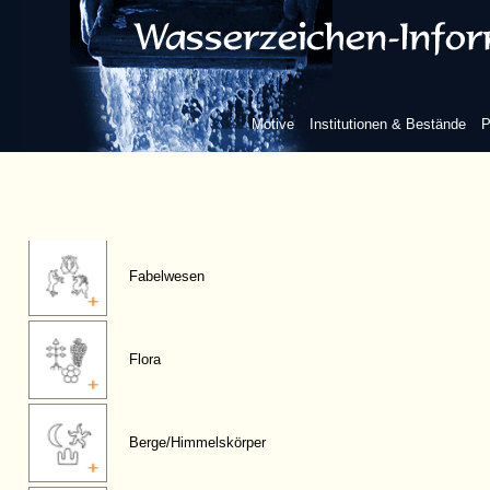
Figuren, anthropomorphe
Motive
Institutionen & Bestände
P
Fauna
Fabelwesen
Flora
Berge/Himmelskörper