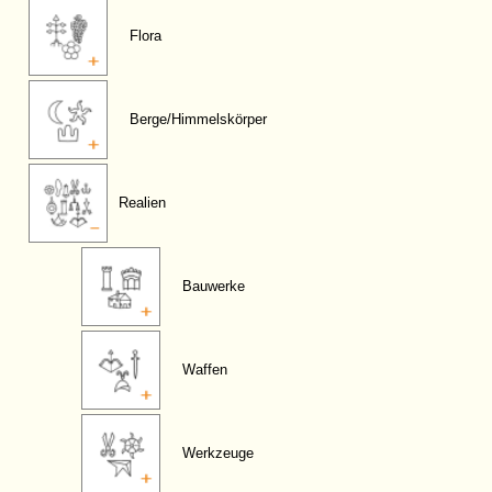
Flora
Berge/Himmelskörper
Realien
Bauwerke
Waffen
Werkzeuge