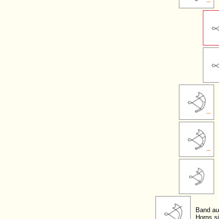
Band au
Horns si