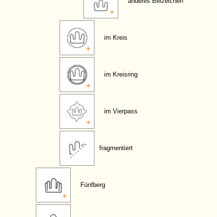
anderes Beizeichen
im Kreis
im Kreisring
im Vierpass
fragmentiert
Fünfberg