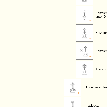
Beizeic
unter Dr
Beizeic
Beizeic
Kreuz in
kugelbesetzte
Taukreuz