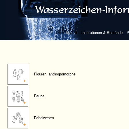
Motive
Institutionen & Bestände
P
Figuren, anthropomorphe
Fauna
Fabelwesen