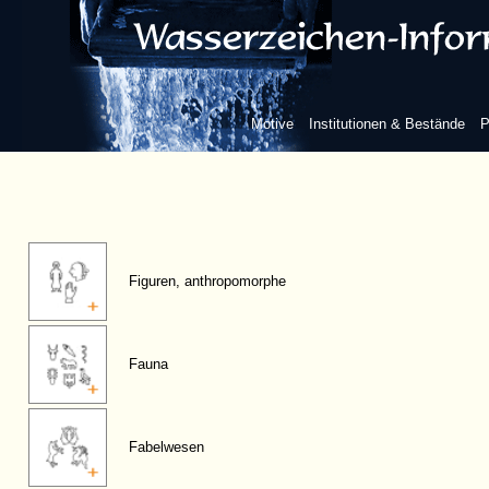
Motive
Institutionen & Bestände
P
Figuren, anthropomorphe
Fauna
Fabelwesen