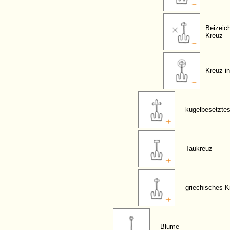
Beizeic
Kreuz
Kreuz in
kugelbesetzte
Taukreuz
griechisches K
Blume