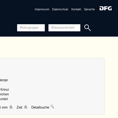
Quellensystematik
Impressum
Datenschutz
Kontakt
Sprache
nznummer
AT3800-PO-152078 <Permalink>
1486, Speyer
ng
Piccard-Online
ungen
|| 40 mm, Breite 24 mm, Höhe 96 mm
Detailansicht
Stange
Quellensystematik
s Kreuz
zeichen
rundet
46 mm
Zeit
Detailsuche