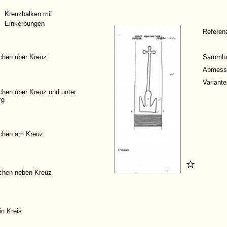
Kreuzbalken mit
Einkerbungen
Refere
chen über Kreuz
Sammlu
Abmess
Variante
chen über Kreuz und unter
rg
chen am Kreuz
chen neben Kreuz
in Kreis