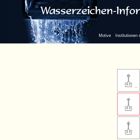
Kreuz
einfaches late
Motive
Institutionen
ohne w