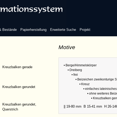
inisches Kreuz
 & Bestände
Papierherstellung
Erweiterte Suche
Projekt
Motive
eiteres Beizeichen
Refere
Sammlu
• Berge/Himmelskörper
Kreuzbalken gerade
• Dreiberg
Abmess
• frei
• Beizeichen zweikonturige 
• Kreuz
Kreuzbalken gerundet
• einfaches lateinische
• ohne weiteres Bei
• Kreuzbalken ge
Kreuzbalken gerundet,
|| 19-80 mm
B 15-41 mm
H 26-1
Querstrich