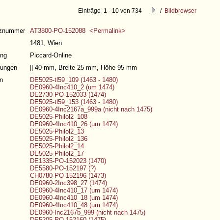
Einträge 1 - 10 von 734
/
Bildbrowser
nznummer
AT3800-PO-152088 <Permalink>
1481, Wien
ng
Piccard-Online
ungen
|| 40 mm, Breite 25 mm, Höhe 95 mm
n
DE5025-tl59_109 (1463 - 1480)
DE0960-4Inc410_2 (um 1474)
DE2730-PO-152033 (1474)
DE5025-tl59_153 (1463 - 1480)
DE0960-4Inc2167a_999a (nicht nach 1475)
DE5025-Philol2_108
DE0960-4Inc410_26 (um 1474)
DE5025-Philol2_13
DE5025-Philol2_136
DE5025-Philol2_14
DE5025-Philol2_17
DE1335-PO-152023 (1470)
DE5580-PO-152197 (?)
CH0780-PO-152196 (1473)
DE0960-2Inc398_27 (1474)
DE0960-4Inc410_17 (um 1474)
DE0960-4Inc410_18 (um 1474)
DE0960-4Inc410_48 (um 1474)
DE0960-Inc2167b_999 (nicht nach 1475)
DE5205-PO-152160 (1475)