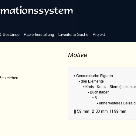
 & Bestände
Papierherstellung
Erweiterte Suche
Projekt
Motive
• Geometrische Figuren
Beizeichen
• drei Elemente
• Kreis - Kreuz - Stern (einkontur
• Buchstaben
• B
• ohne weiteres Beizei
|| 59 mm
B 30 mm
H 99 mm