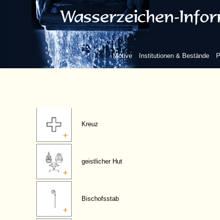
Berge/Himmelskörper
Realien
Motive
Institutionen & Bestände
P
Symbole/Herrschaftszeichen
Kreuz
geistlicher Hut
Bischofsstab