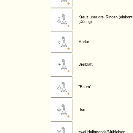
Kreuz über drei Ringen (einkontu
(Düring)
Marke
Dreiblatt
"Baum"
Horn
zwei Halbmonde/Mühleisen