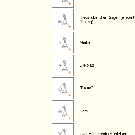
Kreuz über drei Ringen (einkontu
(Düring)
Marke
Dreiblatt
"Baum"
Horn
zwei Halbmonde/Mühleisen