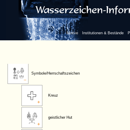
Flora
Berge/Himmelskörper
Motive
Institutionen & Bestände
P
Realien
Symbole/Herrschaftszeichen
Kreuz
geistlicher Hut