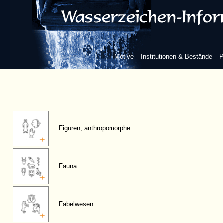
Motive
Institutionen & Bestände
P
Figuren, anthropomorphe
Fauna
Fabelwesen