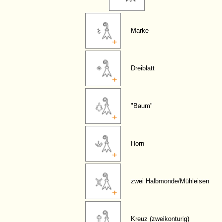
Marke
Dreiblatt
"Baum"
Horn
zwei Halbmonde/Mühleisen
Kreuz (zweikonturig)