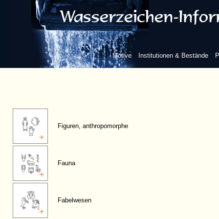
Motive
Institutionen & Bestände
P
Figuren, anthropomorphe
Fauna
Fabelwesen