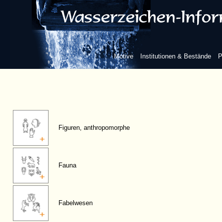
Motive
Institutionen & Bestände
P
Figuren, anthropomorphe
Fauna
Fabelwesen