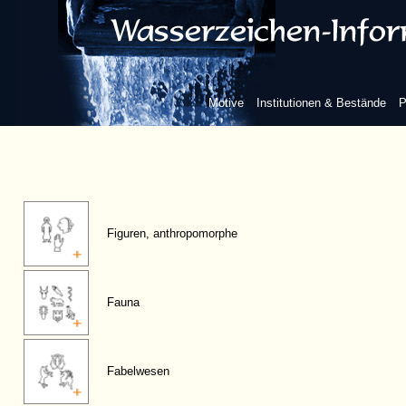
Motive
Institutionen & Bestände
P
Figuren, anthropomorphe
Fauna
Fabelwesen