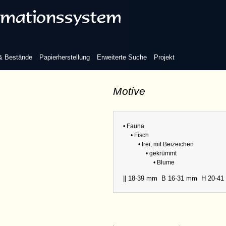
 & Bestände
Papierherstellung
Erweiterte Suche
Projekt
Motive
• Fauna
• Fisch
• frei, mit Beizeichen
• gekrümmt
• Blume
|| 18-39 mm
B 16-31 mm
H 20-4