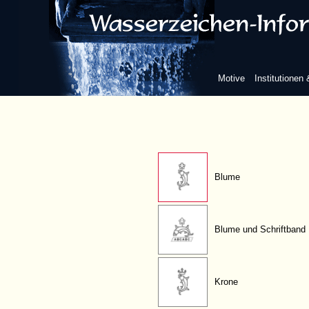
senkrecht
gekrümmt
Motive
Institutionen
Kreuz (einkonturig)
Blume
Blume und Schriftband
Krone