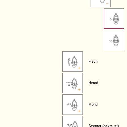
Fisch
Hemd
Mond
Szepter (gekreuzt)