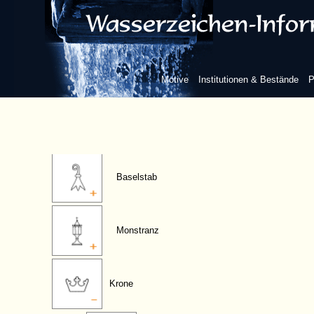
Kreuz
geistlicher Hut
Motive
Institutionen & Bestände
P
Bischofsstab
Baselstab
Monstranz
Krone