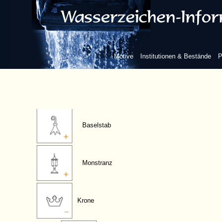
Kreuz
geistlicher Hut
Motive
Institutionen & Bestände
P
Bischofsstab
Baselstab
Monstranz
Krone