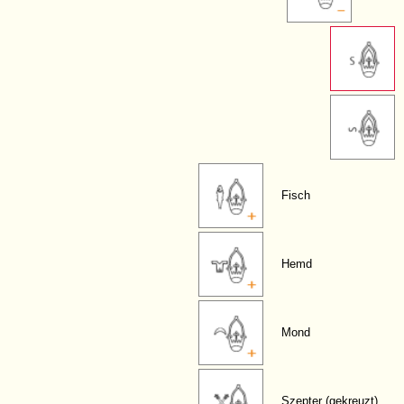
Fisch
Hemd
Mond
Szepter (gekreuzt)