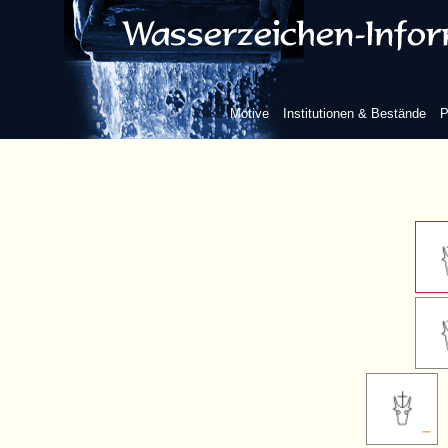
ohne weiteres B
Kreuzba
Motive
Institutionen & Bestände
P