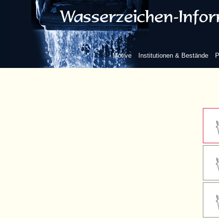
Kreuzba
Kreuzba
Motive
Institutionen & Bestände
P