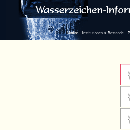
Kreuzba
Kreuzba
Motive
Institutionen & Bestände
P