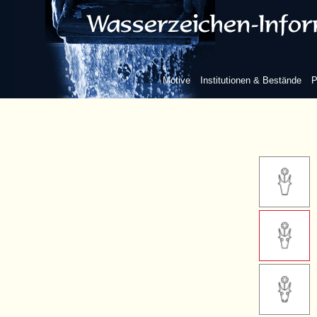
fünf Blü
sechs Bl
Motive
Institutionen & Bestände
P
sieben B