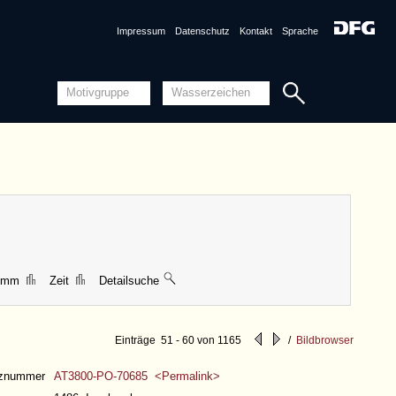
Impressum
Datenschutz
Kontakt
Sprache
nznummer
AT3800-PO-70683 <Permalink>
1493, o. O.
ng
Piccard-Online
ungen
|| 72 mm
Detailansicht
Quellensystematik
9 mm
Zeit
Detailsuche
Einträge 51 - 60 von 1165
/
Bildbrowser
nznummer
AT3800-PO-70685 <Permalink>