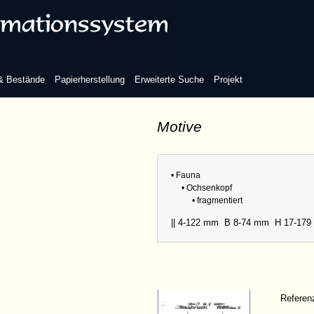
Refere
 & Bestände
Papierherstellung
Erweiterte Suche
Projekt
Sammlu
Motive
Abmess
• Fauna
• Ochsenkopf
• fragmentiert
|| 4-122 mm
B 8-74 mm
H 17-17
Refere