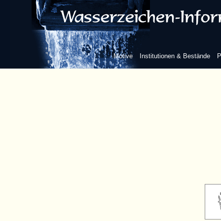
Motive
Institutionen & Bestände
P