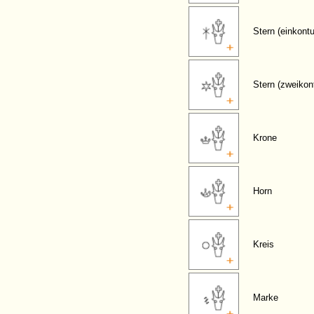
Stern (einkontu
Stern (zweikont
Krone
Horn
Kreis
Marke