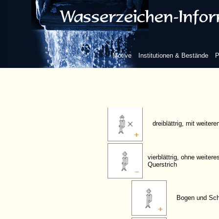
Blume/Blatt
zweiblättrig, ohne weit
Motive
Institutionen & Bestände
P
dreiblättrig, ohne weit
dreiblättrig, mit weiter
vierblättrig, ohne weiter
Querstrich
Bogen und Scha