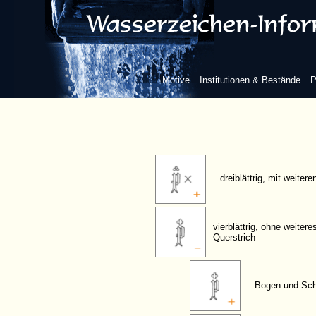
Blume/Blatt
zweiblättrig, ohne weit
Motive
Institutionen & Bestände
P
dreiblättrig, ohne weit
dreiblättrig, mit weiter
vierblättrig, ohne weiter
Querstrich
Bogen und Scha