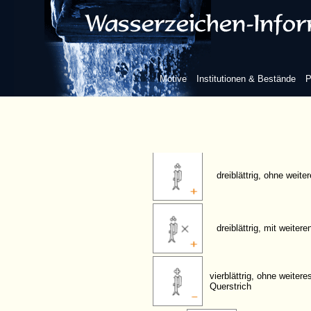
frei, gotische Form, mit Beizeichen
Blume/Blatt
Motive
Institutionen & Bestände
P
zweiblättrig, ohne weit
dreiblättrig, ohne weit
dreiblättrig, mit weiter
vierblättrig, ohne weiter
Querstrich