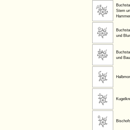
Buchsta
Stern u
Hamme
Buchsta
und Blu
Buchsta
und Ba
Halbmo
Kugelkr
Bischof