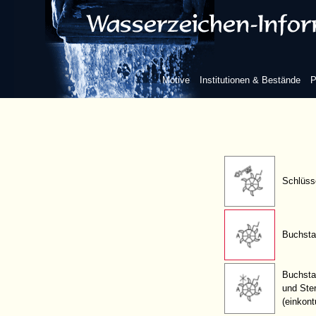
Kurbel
ohne weiteres
Beizeichen
Motive
Institutionen & Bestände
P
mit weiterem
Beizeichen
Schlüss
Buchsta
Buchsta
und Ste
(einkont