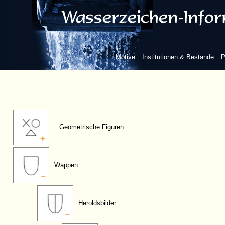
Berge/Himmelskörper
Realien
Motive
Institutionen & Bestände
P
Symbole/Herrschaftszeichen
Geometrische Figuren
Wappen
Heroldsbilder