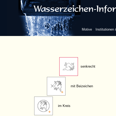
frei, ganze Figur
ohne Beizeichen
Motive
Institutionen
waagrecht/steigend
senkrecht
mit Beizeichen
im Kreis