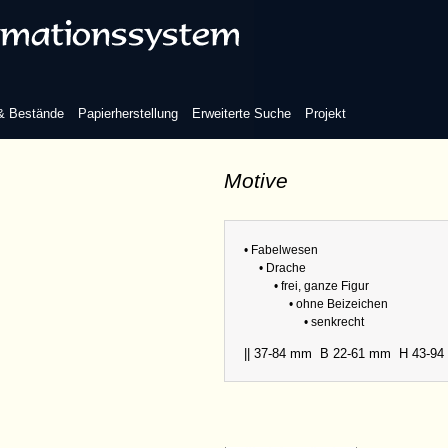
 & Bestände
Papierherstellung
Erweiterte Suche
Projekt
Motive
• Fabelwesen
• Drache
• frei, ganze Figur
• ohne Beizeichen
• senkrecht
|| 37-84 mm
B 22-61 mm
H 43-9