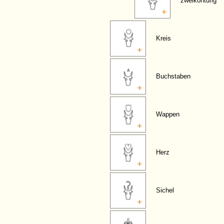
zweikonturig
Kreis
Buchstaben
Wappen
Herz
Sichel