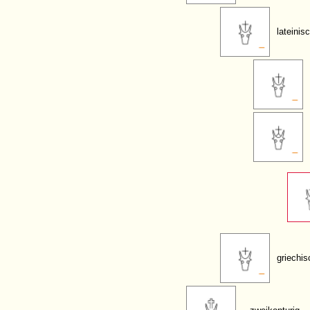
lateinis
griechi