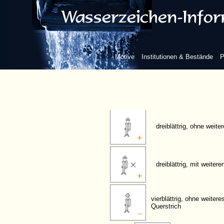
frei, gotische Form, mit Beizeichen
Blume/Blatt
Motive
Institutionen & Bestände
P
zweiblättrig, ohne weit
dreiblättrig, ohne weit
dreiblättrig, mit weiter
vierblättrig, ohne weiter
Querstrich