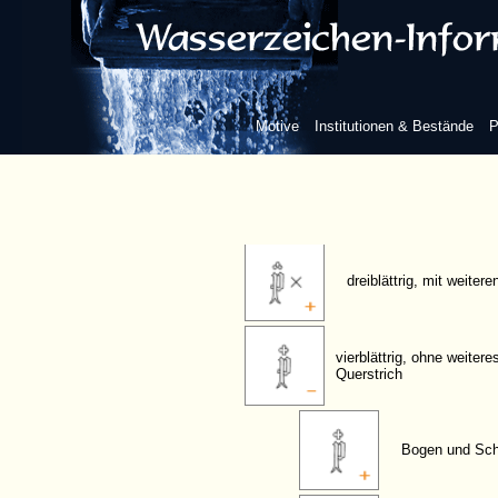
Blume/Blatt
zweiblättrig, ohne weit
Motive
Institutionen & Bestände
P
dreiblättrig, ohne weit
dreiblättrig, mit weiter
vierblättrig, ohne weiter
Querstrich
Bogen und Scha