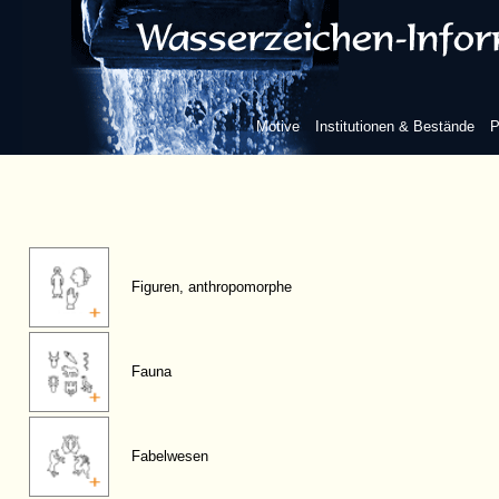
Motive
Institutionen & Bestände
P
Figuren, anthropomorphe
Fauna
Fabelwesen