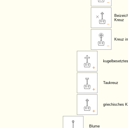
Beizeic
Kreuz
Kreuz in
kugelbesetzte
Taukreuz
griechisches K
Blume