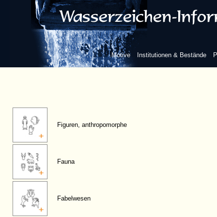
Motive
Institutionen & Bestände
P
Figuren, anthropomorphe
Fauna
Fabelwesen