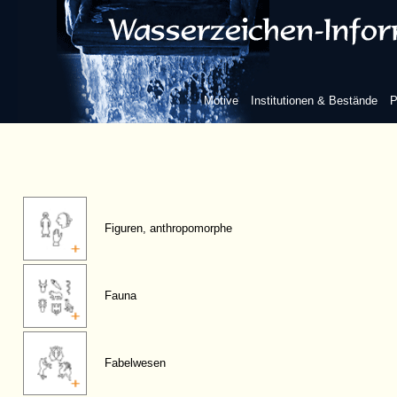
Motive
Institutionen & Bestände
P
Figuren, anthropomorphe
Fauna
Fabelwesen