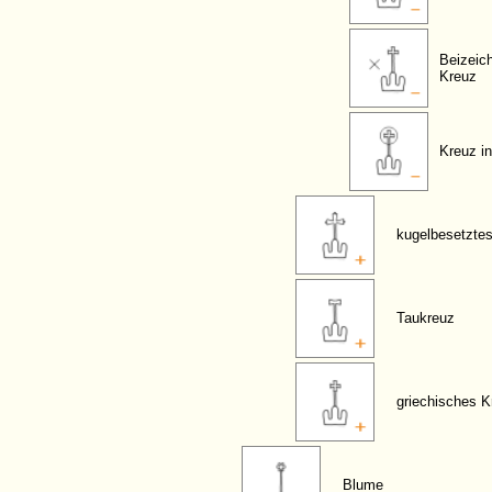
Beizeic
Kreuz
Kreuz in
kugelbesetzte
Taukreuz
griechisches K
Blume