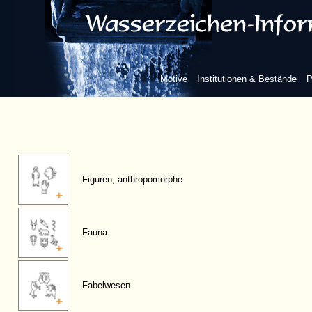
Motive
Institutionen & Bestände
P
Figuren, anthropomorphe
Fauna
Fabelwesen