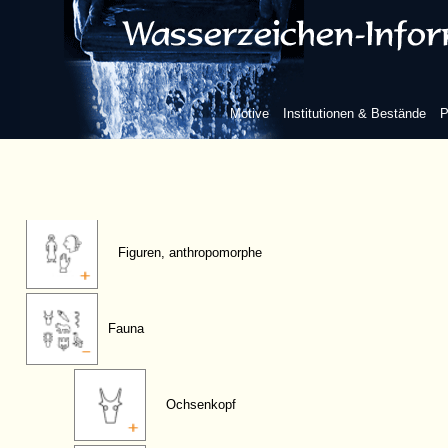
Motive
Institutionen & Bestände
P
Figuren, anthropomorphe
Fauna
Ochsenkopf