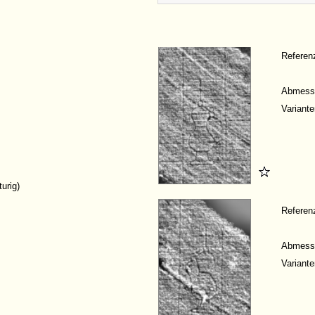
Refere
Abmess
Variante
turig)
Refere
Abmess
Variante