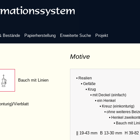
eiteres Beizeichen
Henkel einkonturig
 & Bestände
Papierherstellung
Erweiterte Suche
Projekt
Motive
Henkel zweikonturig
• Realien
Bauch mit Linien
• Gefäße
Refere
• Krug
• mit Deckel (einfach)
• ein Henkel
nturig)/Vierblatt
Abmess
• Kreuz (einkonturig)
• ohne weiteres Bei
Variante
• Henkel zweikont
• Bauch mit Lin
|| 19-43 mm
B 13-30 mm
H 39-8