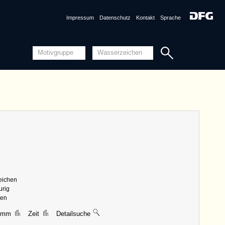
Impressum
Datenschutz
Kontakt
Sprache
nznummer
DE0960-Mtlf714_164 <Permalink>
1498 und 1500
ungen
|| 22 mm, Breite 18 mm, Höhe 46 mm
zeichen
n
DE0960-Mtlf714_121 (1498 und 1500)
urig
Detailansicht
ien
Quellensystematik
2 mm
Zeit
Detailsuche