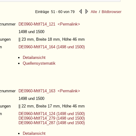
Einträge 51 - 60 von 79
Alle
/
Bildbrowser
nznummer
DE0960-Mtlf714_121 <Permalink>
1498 und 1500
ungen
|| 23 mm, Breite 18 mm, Höhe 46 mm
n
DE0960-Mtlf714_164 (1498 und 1500)
Detailansicht
Quellensystematik
nznummer
DE0960-Mtlf714_163 <Permalink>
1498 und 1500
ungen
|| 22 mm, Breite 17 mm, Höhe 46 mm
n
DE0960-Mtlf714_124 (1498 und 1500)
DE0960-Mtlf714_279 (1498 und 1500)
DE0960-Mtlf714_287 (1498 und 1500)
Detailansicht