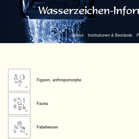
Motive
Institutionen & Bestände
P
Figuren, anthropomorphe
Fauna
Fabelwesen