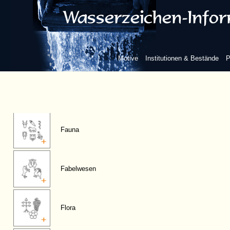
Motive
Institutionen & Bestände
P
Figuren, anthropomorphe
Fauna
Fabelwesen
Flora