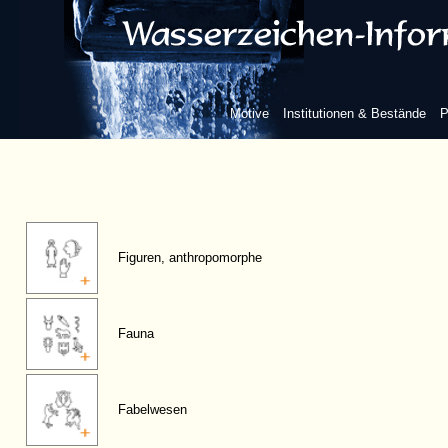
Motive
Institutionen & Bestände
P
Figuren, anthropomorphe
Fauna
Fabelwesen