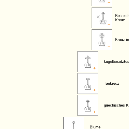
Beizeic
Kreuz
Kreuz in
kugelbesetzte
Taukreuz
griechisches K
Blume