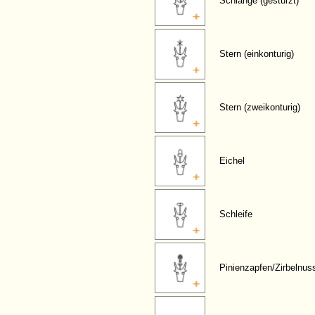
Schlange (gestürzt)
Stern (einkonturig)
Stern (zweikonturig)
Eichel
Schleife
Pinienzapfen/Zirbelnus