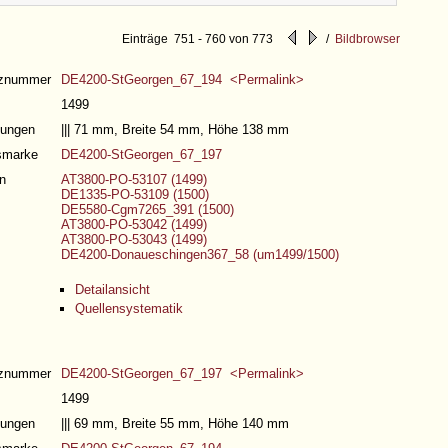
Einträge 751 - 760 von 773
/
Bildbrowser
nznummer
DE4200-StGeorgen_67_194 <Permalink>
1499
ungen
||| 71 mm, Breite 54 mm, Höhe 138 mm
gsmarke
DE4200-StGeorgen_67_197
n
AT3800-PO-53107 (1499)
DE1335-PO-53109 (1500)
DE5580-Cgm7265_391 (1500)
AT3800-PO-53042 (1499)
AT3800-PO-53043 (1499)
DE4200-Donaueschingen367_58 (um1499/1500)
Detailansicht
Quellensystematik
nznummer
DE4200-StGeorgen_67_197 <Permalink>
1499
ungen
||| 69 mm, Breite 55 mm, Höhe 140 mm