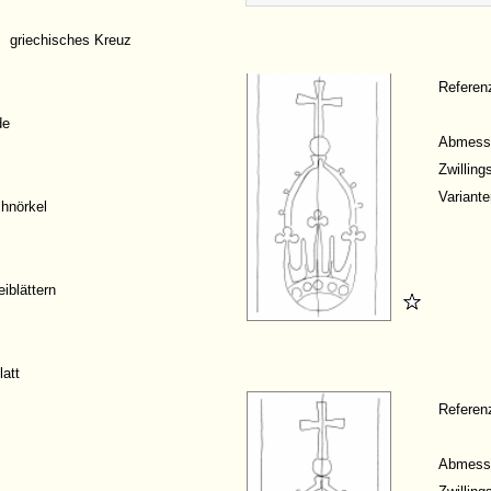
griechisches Kreuz
Refere
de
Abmess
Zwillin
Variante
hnörkel
iblättern
latt
Refere
Abmess