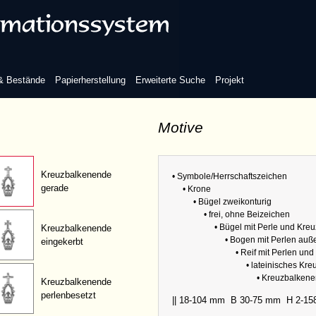
t Perlen (zweireihig)
Refere
Abmess
it Perlen und Zacken/Strichen
 & Bestände
Papierherstellung
Erweiterte Suche
Projekt
Zwillin
Motive
lateinisches Kreuz
Kreuzbalkenende
• Symbole/Herrschaftszeichen
gerade
• Krone
• Bügel zweikonturig
Refere
• frei, ohne Beizeichen
• Bügel mit Perle und Kreu
Kreuzbalkenende
• Bogen mit Perlen auß
Abmess
eingekerbt
• Reif mit Perlen un
Zwillin
• lateinisches Kre
• Kreuzbalken
Kreuzbalkenende
perlenbesetzt
|| 18-104 mm
B 30-75 mm
H 2-1