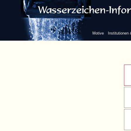
Reif mi
Reif m
Motive
Institutionen