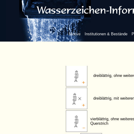
frei, gotische Form, mit Beizeichen
Blume/Blatt
Motive
Institutionen & Bestände
P
zweiblättrig, ohne weit
dreiblättrig, ohne weit
dreiblättrig, mit weiter
vierblättrig, ohne weiter
Querstrich