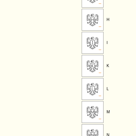
H
I
K
L
M
N