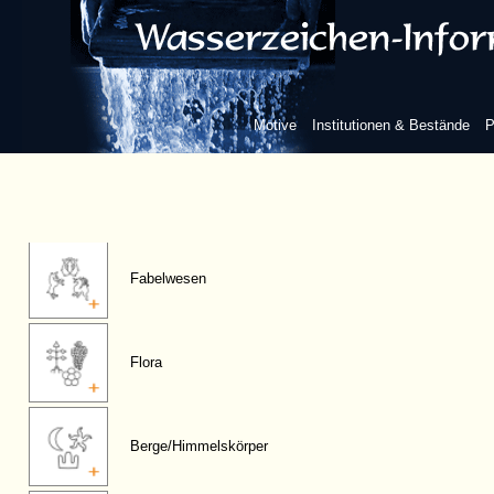
Figuren, anthropomorphe
Motive
Institutionen & Bestände
P
Fauna
Fabelwesen
Flora
Berge/Himmelskörper