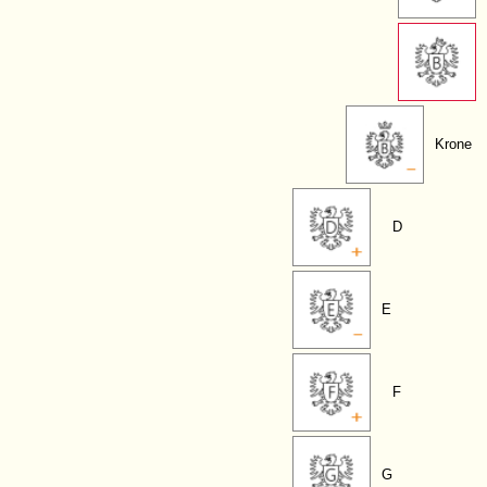
Krone
D
E
F
G