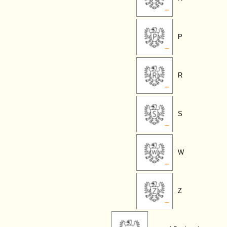
P
R
S
W
Z