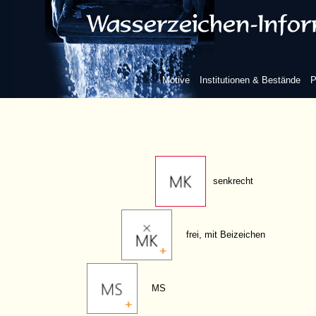
ML
MK
Motive
Institutionen & Bestände
P
frei, ohne Beizeichen
senkrecht
frei, mit Beizeichen
MS