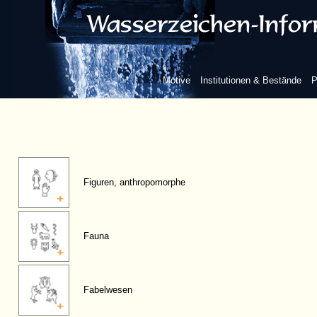
Motive
Institutionen & Bestände
P
Figuren, anthropomorphe
Fauna
Fabelwesen