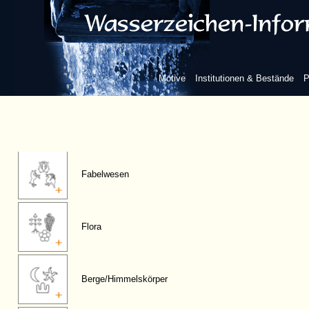
Figuren, anthropomorphe
Motive
Institutionen & Bestände
P
Fauna
Fabelwesen
Flora
Berge/Himmelskörper