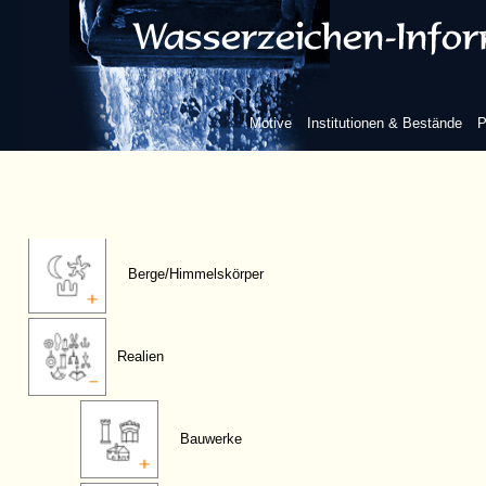
Fauna
Fabelwesen
Motive
Institutionen & Bestände
P
Flora
Berge/Himmelskörper
Realien
Bauwerke